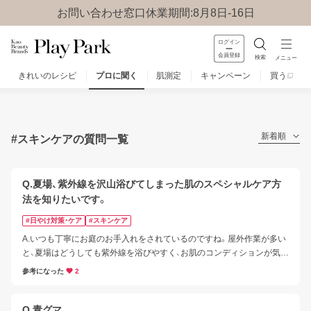
お問い合わせ窓口休業期間:8月8日-16日
ログイン
会員登録
検索
メニュー
きれいのレシピ
プロに聞く
肌測定
キャンペーン
買う
みんなのQ&A
お問い合わせ
楽しみ方
新着順
#スキンケアの質問一覧
Q.夏場、紫外線を沢山浴びてしまった肌のスペシャルケア方
法を知りたいです。
#日やけ対策・ケア
#スキンケア
A.いつも丁寧にお庭のお手入れをされているのですね。屋外作業が多い
と、夏場はどうしても紫外線を浴びやすく、お肌のコンディションが気に
なりますよね。

参考になった
2
紫外線を浴びてしまった後のケアは、まずは肌を落ち着かせて、うるおい
を守ることがポイントです。
Q.青グマ