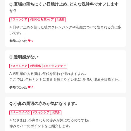
Q.夏場の落ちにくい日焼け止め、どんな洗浄料でオフします
か？
#スキンケア
#日やけ対策・ケア
#洗顔
A.日やけ止めを使った後のクレンジングや洗顔について悩まれる方は多
いです。

洗顔料で落とせるタイプの日やけ止めもありますが、製品の表示に従っ
参考になった
0
てお手入れいただくのがおすすめです。

落ちにくいと感じる場合は、メイク落としの使用もご検討ください。
ログアウトしますか？
Q.透明感がない
#スキンケア
#透明感
#エイジングケア
A.透明感のある肌は、年代を問わず憧れますよね。  

ここでは、年齢とともに変化を感じやすい肌に、明るい印象を目指すため
はい
の「透明感ケア」のポイントをご紹介します。
参考になった
0
Q.小鼻の周辺の赤みが気になります。
いいえ
#ベースメイク
#スキンケア
#赤み
A.なさまは、小鼻まわりの赤みが気になるのですね。

赤みカバーのポイントをご紹介します。