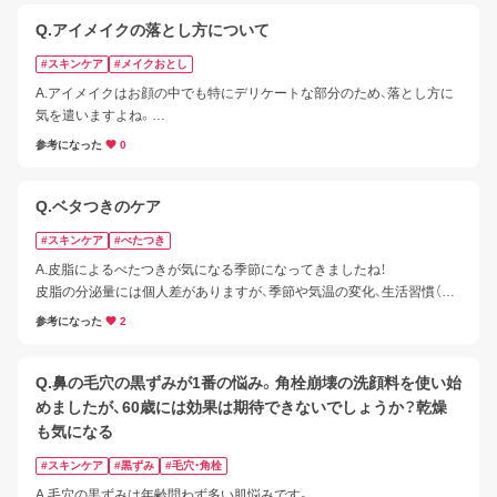
クレンジング料は、「メイク落とし」とも呼ばれ、主に油性のメイク汚れや
皮脂などの汚れを浮き上がらせて落とす効果のあるアイテムです。

Q.アイメイクの落とし方について
メイクをしていない場合、基本的にはクレンジングは不要です。

#スキンケア
#メイクおとし
ただしメイクをしていない場合でも、落としにくい日焼け止めを使用さ
A.アイメイクはお顔の中でも特にデリケートな部分のため、落とし方に
れている場合や、皮脂のテカリや毛穴の詰まりが気になる場合はクレン
気を遣いますよね。

ジングをしてから洗顔をするのもおすすめです。
丁寧に落としたつもりでもラメが残ってしまったり、目に入りそうで不
参考になった
0
安に感じられることもあると思います。

通常のクレンジングに加えて少し工夫することで、負担を抑えながら落
としやすくなる場合がありますので、ポイントをご紹介いたします。
Q.ベタつきのケア
#スキンケア
#べたつき
A.皮脂によるべたつきが気になる季節になってきましたね！

皮脂の分泌量には個人差がありますが、季節や気温の変化、生活習慣（ス
トレスや睡眠など）、肌の乾燥、食生活、紫外線など、さまざまな要因が重
参考になった
2
なり、お肌の状態は変化することがあります。

こうした影響により、皮脂が気になったり、べたつきを感じたりする場合
があります。

Q.鼻の毛穴の黒ずみが1番の悩み。角栓崩壊の洗顔料を使い始
めましたが、60歳には効果は期待できないでしょうか？乾燥
べたつきが気になる方におすすめのスキンケア方法とアイテムをご紹介
も気になる
いたします。
#スキンケア
#黒ずみ
#毛穴・角栓
A.毛穴の黒ずみは年齢問わず多い肌悩みです。
