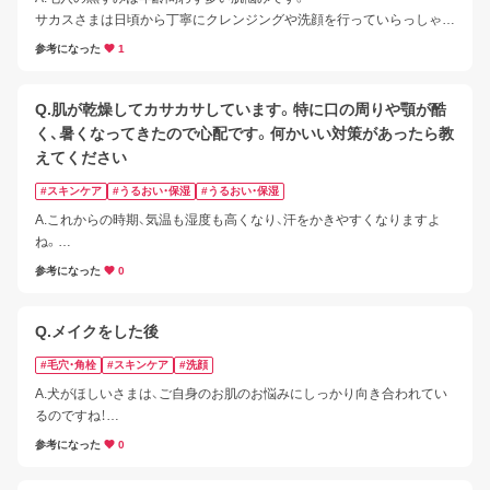
サカスさまは日頃から丁寧にクレンジングや洗顔を行っていらっしゃる
とのこと、継続したケアをされている点はとても大切です。

参考になった
1
まずは「毛穴の黒ずみ」のタイプについてご案内いたします。
Q.肌が乾燥してカサカサしています。特に口の周りや顎が酷
く、暑くなってきたので心配です。何かいい対策があったら教
えてください
#スキンケア
#うるおい・保湿
#うるおい・保湿
A.これからの時期、気温も湿度も高くなり、汗をかきやすくなりますよ
ね。

汗で流れ出てしまった分、うるおい補給を行いましょう。

参考になった
0
また、室内は冷房で空気が乾燥しやすい環境です。

保湿ケアのポイントをご紹介いたします。
Q.メイクをした後
#毛穴・角栓
#スキンケア
#洗顔
A.犬がほしいさまは、ご自身のお肌のお悩みにしっかり向き合われてい
るのですね！

毛穴の黒ずみにはさまざまな要因がありますが、主に「角栓による黒ず
参考になった
0
み」と「メラニンによる黒ずみ」があります。