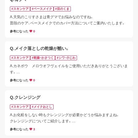
#スキンケア
#ベースメイク
#目のくま
A.天気のこりすさまは青グマでお悩みなのですね。

普段のケア、ベースメイクでのカバー方法についてご案内いたします。
参考になった
0
Q.メイク落としの乾燥が酷い。
#スキンケア
#乾燥・かさつく
#シワ・小じわ
A.カネボウ　メロウオフヴェイルをご使用いただきありがとうございま
す。

犬がほしいさまはお肌の乾燥と眉間のシワが気になるのですね。

参考になった
0
乾燥対策とシワ対策のポイントをご紹介します。
Q.クレンジング
#スキンケア
#メイクおとし
A.お化粧をしない時もクレンジングが必要かどうか悩みますよね。

クレンジングについてご紹介します。

参考になった
3
■クレンジング
