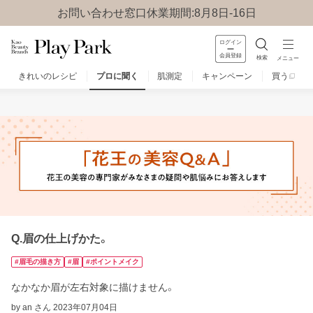
お問い合わせ窓口休業期間:8月8日-16日
ログイン
会員登録
検索
メニュー
きれいのレシピ
プロに聞く
肌測定
キャンペーン
買う
みんなのQ&A
お問い合わせ
楽しみ方
Q.眉の仕上げかた。
#眉毛の描き方
#眉
#ポイントメイク
なかなか眉が左右対象に描けません。
by an さん
2023年07月04日