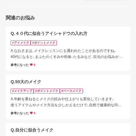
関連のお悩み
Q.４０代に似合うアイシャドウの入れ方
#アイメイク
#ポイントメイク
A.なおさまは、メイクレッスンにも通われたことがあるのですね。

40代になると、まぶたのくすみや乾燥、たるみなど、目元のお悩みが増
えてきやすく、

参考になった
0
これまでのアイシャドウの入れ方が合わなくなることもありますよ
ね。

今回は、目元を明るく見せて自然な立体感が出るアイメイクのコツを
Q.50大のメイク
まとめました。

#メイクアップ
#ポイントメイク
#ベースメイク
なおさまの目元のお悩みに合わせて、ぜひ参考になさってみてくださ
A.年齢を重ねるとメイクの好みや仕上がりも変化していきます。

い。
使うアイテムやメイク方法を少しかえるだけで、自然で健康的な印象
に仕上げることができます。

参考になった
0
おすすめのアイテム選びとメイクのポイントをご案内いたします。
Q.自分に似合うメイク