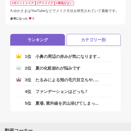
#ポイントメイク
#アイメイク
#発色がよい
A.ゆかさまはYouTubeなどでメイク方法を研究されていて素敵です。
参考になった
0
ランキング
カテゴリー別
1位
小鼻の周辺の赤みが気になります...
2位
夏の化粧崩れが悩みです
3位
たるみによる頬の毛穴目立ちや、...
4位
ファンデーションはどっち？
5位
夏場、紫外線を沢山浴びてしまっ...
動画コーナー