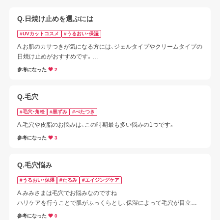
Q.日焼け止めを選ぶには
#UVカットコスメ
#うるおい・保湿
A.お肌のカサつきが気になる方には、ジェルタイプやクリームタイプの
日焼け止めがおすすめです。

お顔用でしたら、スキンケア効果のある日焼け止めがおすすめです。

参考になった
2
日焼け止めの塗りムラ・塗り残しを防ぐ使い方もご紹介していますの
で参考にしてみてください！

かめきちくんさまにおすすめの、日焼け止めをご紹介させていだきま
Q.毛穴
す。
#毛穴・角栓
#黒ずみ
#べたつき
A.毛穴や皮脂のお悩みは、この時期最も多い悩みの1つです。
参考になった
3
Q.毛穴悩み
#うるおい・保湿
#たるみ
#エイジングケア
A.みみさまは毛穴でお悩みなのですね

ハリケアを行うことで肌がふっくらとし、保湿によって毛穴が目立た
なくなるのでぜひ取り入れてみてください！

参考になった
0