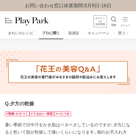
お問い合わせ窓口休業期間:8月8日-16日
ログイン
会員登録
検索
メニュー
きれいのレシピ
プロに聞く
肌測定
キャンペーン
買う
みんなのQ&A
お問い合わせ
楽しみ方
Q.夕方の乾燥
#乾燥・かさつく
#うるおい・保湿
#べたつき
暑い季節で日中汗をかき肌はベタベタしているのですが、夕方にな
ると乾いて肌が乾燥して痛いくらいになります。朝のお手入れ方