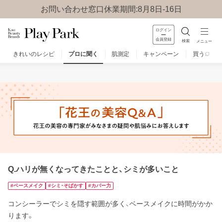
お問い合わせ窓口休業期間:8月8日-16日
ログイン
会員登録
検索
メニュー
きれいのレシピ
プロに聞く
肌測定
キャンペーン
買う
みんなのQ&A
お問い合わせ
楽しみ方
Q.ハリが無くなってきたことと、シミが多いこと
#ベースメイク
#シミ・そばかす
#カバー力
コンシーラーでシミを隠す範囲が多く、ベースメイクに時間がかか
ります。