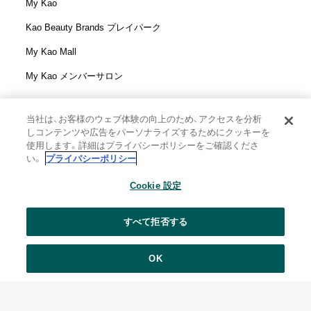
My Kao
Kao Beauty Brands プレイパーク
My Kao Mall
My Kao メンバーサロン
当社は、お客様のウェブ体験の向上のため、アクセスを分析
しコンテンツや広告をパーソナライズするためにクッキーを
花王株式会社
使用します。詳細はプライバシーポリシーをご確認くださ
ウェブサイト利用規定
い。
プライバシーポリシー
ウェブアクセシビリティ方針
Cookie 設定
個人情報保護方針
利用者情報の外部送信
ソーシャルメディアポリシー
すべて拒否する
花王の安全基準
悩みを投稿
OK
Copyright © Kao Corporation. All rights reserved.