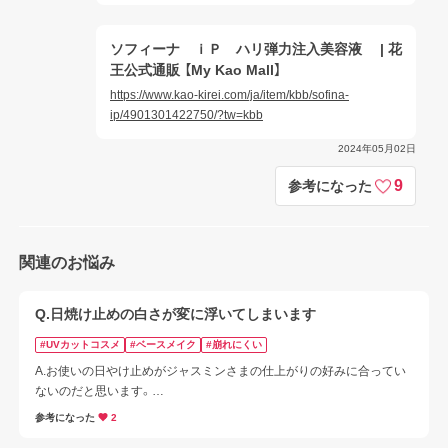
ソフィーナ ｉＰ ハリ弾力注入美容液 | 花
王公式通販 【My Kao Mall】
https://www.kao-kirei.com/ja/item/kbb/sofina-
ip/4901301422750/?tw=kbb
2024年05月02日
9
参考になった
関連のお悩み
Q.日焼け止めの白さが変に浮いてしまいます
#UVカットコスメ
#ベースメイク
#崩れにくい
A.お使いの日やけ止めがジャスミンさまの仕上がりの好みに合ってい
ないのだと思います。

白浮きせず、落ちにくいタイプの日焼け止めをお使いになってみては
参考になった
2
いかがでしょうか？