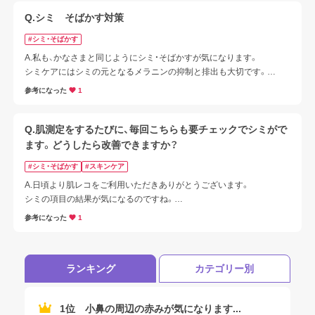
Q.シミ そばかす対策
#シミ・そばかす
A.私も、かなさまと同じようにシミ・そばかすが気になります。

シミケアにはシミの元となるメラニンの抑制と排出も大切です。

ログアウトしますか？
スキンケアではブライトニングケアができる製品を選んでみてくださ
参考になった
1
い。

紫外線は一年中降り注いでいると言われていますので、美容液などの
スペシャルケアもお手入れに組み込んでみてください。
Q.肌測定をするたびに、毎回こちらも要チェックでシミがで
ます。どうしたら改善できますか？
はい
#シミ・そばかす
#スキンケア
A.日頃より肌レコをご利用いただきありがとうございます。

シミの項目の結果が気になるのですね。

いいえ
早速ですがシミのお手入れについてご案内いたします。
参考になった
1
ランキング
カテゴリー別
1位
小鼻の周辺の赤みが気になります...