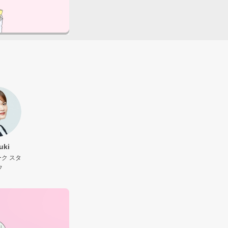
uki
ク スタ
フ