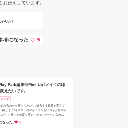
もお伝えしています。
ce-007/
参考になった
5
Play Park編集部Pick Up】メイクの印
変えたいです。
イメイク
色の組み合わせを変えてみたり、塗布する範囲を変えて
と（例えば、アイブローやアイラインをいつもより太め
てみたり、長さや角度を変えてみる。チークの入れる
を変えてみる等々）印象チェンジをすることができま
になった
8