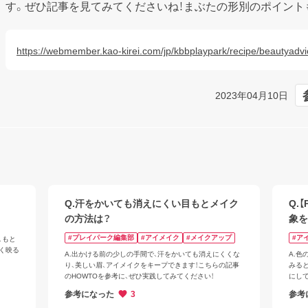
す。ぜひ記事を見てみてくださいね！まぶたの形別のポイント
https://webmember.kao-kirei.com/jp/kbbplaypark/recipe/beautyadvi
2023年04月10日
Q.汗をかいても消えにくい​目もとメイク
Q.【
の方法は？
象を
#プレイパーク編集部
#アイメイク
#メイクアップ
#ア
、もと
く映る
A.出かける前の少しの手間で、汗をかいても消えにくくな
A.
り、美しい眉、アイメイクをキープできます！こちらの記事
みる
のHOWTOを参考に、ぜひ実践してみてください！
にし
範囲
参考になった
3
参考
す。