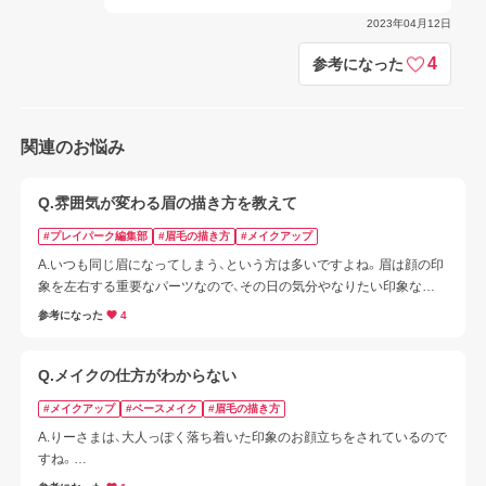
2023年04月12日
4
参考になった
関連のお悩み
Q.雰囲気が変わる眉の描き方を教えて
#プレイパーク編集部
#眉毛の描き方
#メイクアップ
A.いつも同じ眉になってしまう、という方は多いですよね。眉は顔の印
象を左右する重要なパーツなので、その日の気分やなりたい印象など
に合わせて変えてみると、メイクがもっと楽しくなるはず。４パターン
参考になった
4
の眉メイクをご紹介しています！
Q.メイクの仕方がわからない
#メイクアップ
#ベースメイク
#眉毛の描き方
A.りーさまは、大人っぽく落ち着いた印象のお顔立ちをされているので
すね。

メイクは「なりたい印象」や「ご自身の魅力を引き出す」ことを意識する