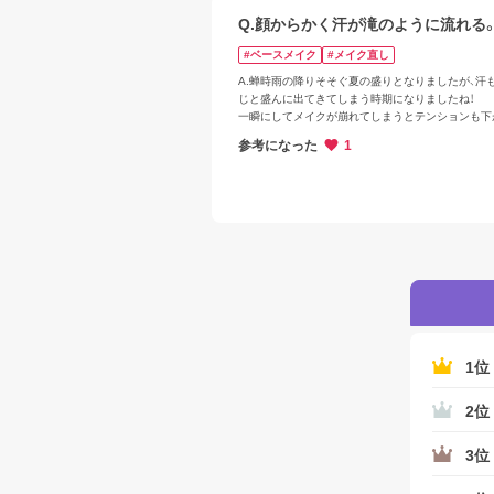
Q.顔からかく汗が滝のように流れる
#ベースメイク
#メイク直し
A.蝉時雨の降りそそぐ夏の盛りとなりましたが、汗
じと盛んに出てきてしまう時期になりましたね！

一瞬にしてメイクが崩れてしまうとテンションも下
すよね…

参考になった
1
朝からさらさら感が持続するベースメイクをご案内
♪

本気でテカリたくない人向けに作られた下地といえ
ックプリマ！

普段使用している下地の上にご使用くださいませ
1位
2位
3位