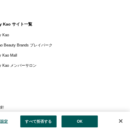
y Kao サイト一覧
y Kao
ao Beauty Brands プレイパーク
 Kao Mall
y Kao メンバーサロン
方針
花王の安全基準
e 設定
すべて拒否する
OK