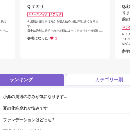
。
Q.テカリ
Q.
りま
#ベースメイク
#テカリ
前の
も負け
A.皮脂分泌は明け方から増え始め、昼は特に多くなりま
す。

#う
がりま
日中は過剰に分泌された皮脂によってテカリや化粧崩れが
A.
起きやすい時間帯になります。

参考になった
1
っしゃ
します
ただ
テカリにくい下地やファンデーションもありますが、それ
テカ
ばブラ
でもテカリることもありますので

参考
改善
お昼休憩で、お化粧直しをすることをお勧めいたします。

さん
ご存知かとは思いますが、テカりにくい下地・BB・おしろい
をご紹介いたします。

下記URLをご参照ください。
ランキング
カテゴリー別
小鼻の周辺の赤みが気になります...
ログアウトしますか？
夏の化粧崩れが悩みです
ファンデーションはどっち？