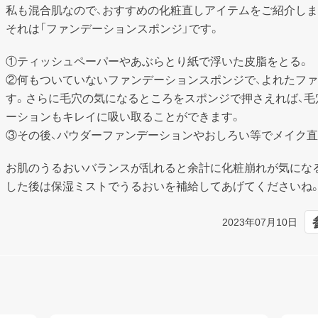
私も混合肌なので、おすすめの化粧直しアイテムをご紹介します
それは「ファンデーションスポンジ」です。
①ティッシュペーパーやあぶらとり紙で浮いた皮脂をとる。

②何もついていないファンデーションスポンジで、よれたフ
す。さらに毛穴の気になるところをスポンジで押さえれば、毛
ーションもキレイに吸い取ることができます。

③その後、パウダーファンデーションやおしろい等でメイク直
お肌のうるおいバランスが乱れると余計に化粧崩れが気にな
した後は保湿ミストでうるおいを補給してあげてくださいね
2023年07月10日