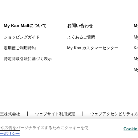
My Kao Mallについて
お問い合わせ
M
ショッピングガイド
よくあるご質問
M
定期便ご利用特約
My Kao カスタマーセンター
K
特定商取引法に基づく表示
My
M
王株式会社
ウェブサイト利用規定
ウェブアクセシビリティ
針
利用者情報の外部送信
ソーシャルメディアポリシー
ツや広告をパーソナライズするためにクッキーを使
悩みを投稿
Copyright © Kao Corporation. All rights reserved.
Cooki
ーポリシー