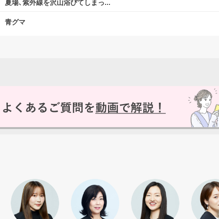
夏場、紫外線を沢山浴びてしまっ...
はい
青グマ
いいえ