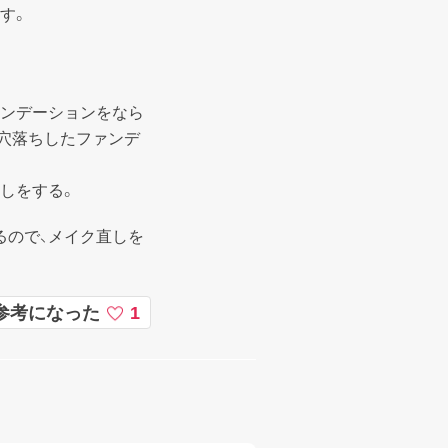
。

ァンデーションをなら
穴落ちしたファンデ
しをする。
るので、メイク直しを
。
参考になった
1