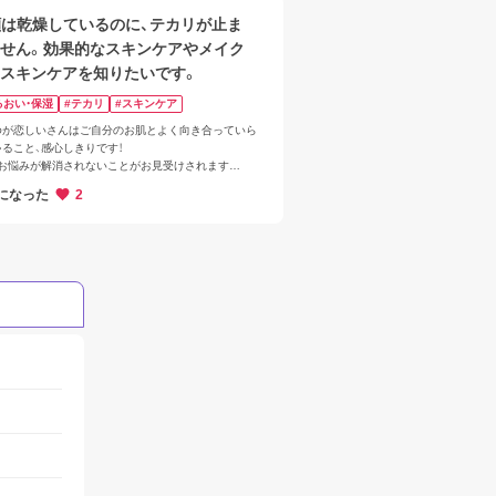
顔は乾燥しているのに、テカリが止ま
せん。効果的なスキンケアやメイク
スキンケアを知りたいです。
るおい・保湿
#テカリ
#スキンケア
ふゆが恋しいさんはご自分のお肌とよく向き合っていら
ること、感心しきりです！

、お悩みが解消されないことがお見受けされます

リも感じるし乾燥も気になる、そしてお手入れしても
になった
2
されないとなりますと、今のお手入れがふゆが恋しい
に合っていないことが考えらえます。