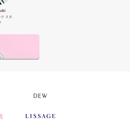
uki
ク スタ
フ