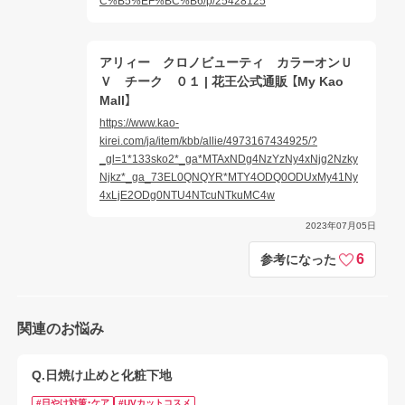
C%B5%EF%BC%B6/p/25428125
アリィー クロノビューティ カラーオンＵ
Ｖ チーク ０１ | 花王公式通販 【My Kao
Mall】
https://www.kao-
kirei.com/ja/item/kbb/allie/4973167434925/?
_gl=1*133sko2*_ga*MTAxNDg4NzYzNy4xNjg2Nzky
Njkz*_ga_73EL0QNQYR*MTY4ODQ0ODUxMy41Ny
4xLjE2ODg0NTU4NTcuNTkuMC4w
2023年07月05日
6
参考になった
関連のお悩み
Q.日焼け止めと化粧下地
#日やけ対策・ケア
#UVカットコスメ