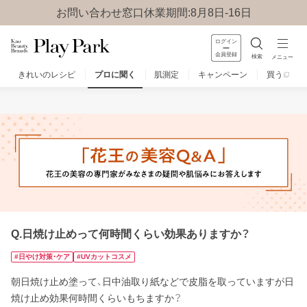
お問い合わせ窓口休業期間:8月8日-16日
ログイン
会員登録
検索
メニュー
きれいのレシピ
プロに聞く
肌測定
キャンペーン
買う
みんなのQ&A
お問い合わせ
楽しみ方
Q.日焼け止めって何時間くらい効果ありますか？
#日やけ対策・ケア
#UVカットコスメ
朝日焼け止め塗って、日中油取り紙などで皮脂を取っていますが日
焼け止め効果何時間くらいもちますか？