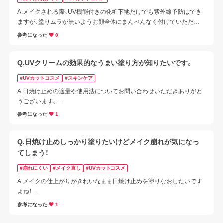
A.メイクされる際、UV機能付きの化粧下地だけでも紫外線予防はでき
ますが、塗りムラが無いようお顔全体にまんべんなく付けていただく
ことがおすすめです。

参考になった
0
お顔周りや首元も日焼けしやすいので、日やけ止めケアしてください
ね。
Q.UVクリームの効果的なうまい塗り方が知りたいです。
#UVカットコスメ
#スキンケア
A.日焼け止めの適量や使用法についてお問い合わせいただきありがと
うございます。

「キュレル　潤浸保湿　ベースクリーム」の場合ですと適量は直径約 1 
参考になった
1
cmとなっております。

しかしながら、商品によっては適量が異なりますので、外箱や公式ホー
ムページなどをご確認の上、使用することをおすすめします。

Q.日焼け止めしっかり塗りたいけどメイク崩れが気になっ
頬の高い部分など日焼けしやすい部分は日焼け止めを塗布したあと部
てしまう！
分的に重ねづけしてくださいね。

#崩れにくい
#メイク直し
#UVカットコスメ
日焼け止めは塗り方に関しては下記の動画と記事をご参照くださいま
せ。
A.メイクの仕上がりがきれいなまま日焼け止めを塗りなおしたいです
よね！

そんなときは「カネボウ　チアリング　ミスト　ＵＶ」がおすすめです

参考になった
1
メイクの上からお使いになる場合は、目にしみることがありますので 
一度手のひらに出してから、少量ずつなじませます。
