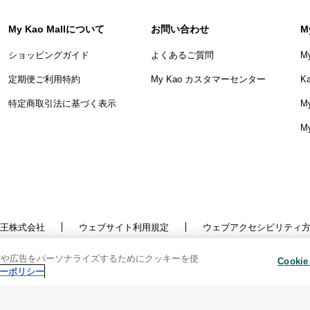
My Kao Mallについて
お問い合わせ
M
ショッピングガイド
よくあるご質問
M
定期便ご利用特約
My Kao カスタマーセンター
K
特定商取引法に基づく表示
My
M
王株式会社
ウェブサイト利用規定
ウェブアクセシビリティ
針
利用者情報の外部送信
ソーシャルメディアポリシー
ツや広告をパーソナライズするためにクッキーを使
悩みを投稿
Copyright © Kao Corporation. All rights reserved.
Cooki
ーポリシー