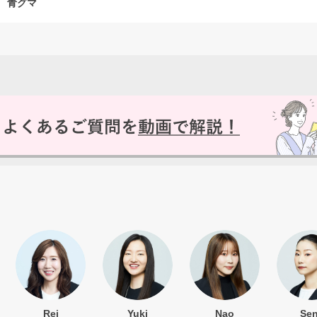
青グマ
いいえ
Rei
Yuki
Nao
Se