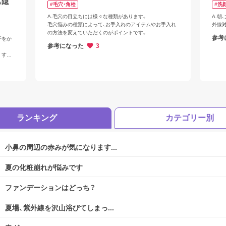
も隠
#毛穴・角栓
#洗
A.毛穴の目立ちには様々な種類があります。

A.朝
毛穴悩みの種類によって、お手入れのアイテムやお手入れ
外線
の方法を変えていただくのがポイントです。
参考
汗をか
参考になった
3
くする
きま
ラット
。

フェー
てしま
ランキング
カテゴリー別
小鼻の周辺の赤みが気になります...
ログアウトしますか？
夏の化粧崩れが悩みです
ファンデーションはどっち？
夏場、紫外線を沢山浴びてしまっ...
はい