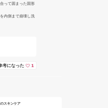
り合って固まった固形
栓を内側まで崩壊し洗
参考になった
1
朝のスキンケア