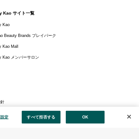
y Kao サイト一覧
y Kao
ao Beauty Brands プレイパーク
 Kao Mall
y Kao メンバーサロン
方針
花王の安全基準
e 設定
すべて拒否する
OK