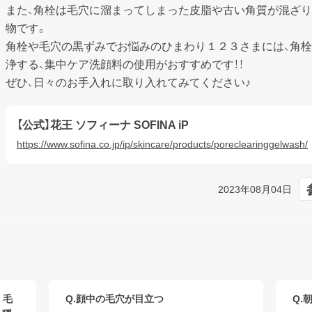
また、角栓は毛穴に溜まってしまった皮脂や古い角質が混ざ
物です。

角栓や毛穴の黒ずみでお悩みのひまわり１２３さまには、角
浄する、集中ケア洗顔料の使用がおすすめです！！

ぜひ、日々のお手入れに取り入れてみてください♪
【公式】花王 ソフィーナ SOFINA iP
https://www.sofina.co.jp/ip/skincare/products/poreclearinggelwash/
2023年08月04日
。毛
Q.顔中の毛穴が目立つ
Q.