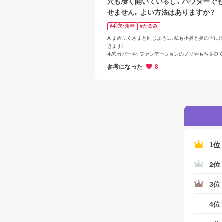
穴も凄く開いているし。パウダーで
せません。よい方法はありますか？
#毛穴・角栓
#たるみ
A.まめふくさまと同じように、私も小鼻と鼻の下に
きます！

毛穴カバーや、ファンデーションのノリやもちを良
には下地が大切です。

参考になった
8
毛穴カバーや崩れにくい下地をご紹介させていただ
す。

また、トワニーから毛穴が気になる肌でも凹凸をフ
に仕上げる下地がございますので是非ご参考ください
ほうれい線の近くはしっかりとファンデーションや
スパウダーを付けてしまうと溝に入りやすく目立っ
うため、軽く付けてみてください。
1位
2位
3位
4位