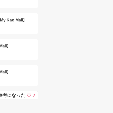
ao Mall】
ll】
ll】
参考になった
7