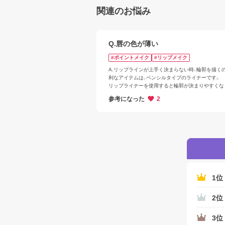
関連のお悩み
Q.唇の色が薄い
#ポイントメイク
#リップメイク
A.リップラインが上手く決まらない時、輪郭を描く
利なアイテムは、ペンシルタイプのライナーです。

リップライナーを使用すると輪郭が決まりやすくな
す。

参考になった
2
唇の山は左右対称になるよう、また口角は上下を繋
うに気をつけてください。

ブラシやライナーの側面が唇の輪郭に重なるように
ください。
1位
2位
3位