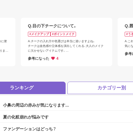
Q.目の下チークについて。
Q.
#メイクアップ
#ポイントメイク
#う
ログアウトしますか？
のに便
A.チークの入れ方や色選びは本当に迷いますよね。

A.
チークは血色感や立体感を演出してくれる、大人のメイク
気に
りま
に欠かせないアイテムです。

参考
入れる・入れないだけでも、お顔の印象が大きく変わると言
参考になった
4
われています。
げるよ
はい
描いて
ランキング
カテゴリー別
いいえ
小鼻の周辺の赤みが気になります...
夏の化粧崩れが悩みです
ファンデーションはどっち？