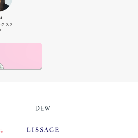
i
ク スタ
フ