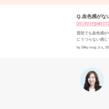
Q.血色感がな
#リップメイク
#ポイント
普段でも血色感が
にうつらない感じ
by Silky roug さん
2