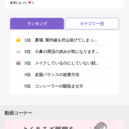
毛穴の黒ずみにはさまざまな要因がありますが、主に「角栓による黒ず
参考になった
0
み」と「メラニンによる黒ずみ」があります。
はい
ランキング
カテゴリー別
1位
夏場、紫外線を沢山浴びてしまっ...
いいえ
2位
小鼻の周辺の赤みが気になります...
3位
メイクしているのにしていない顔...
4位
皮脂バランスの改善方法
5位
コンシーラーの馴染ませ方
動画コーナー