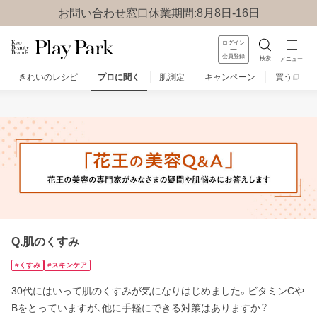
お問い合わせ窓口休業期間:8月8日-16日
ログイン
会員登録
検索
メニュー
きれいのレシピ
プロに聞く
肌測定
キャンペーン
買う
みんなのQ&A
お問い合わせ
楽しみ方
Q.肌のくすみ
#くすみ
#スキンケア
30代にはいって肌のくすみが気になりはじめました。ビタミンCや
Bをとっていますが、他に手軽にできる対策はありますか？