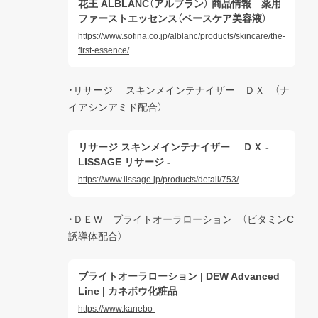
花王 ALBLANC（アルブラン） 商品情報 薬用
ファーストエッセンス（ベースケア美容液）
https://www.sofina.co.jp/alblanc/products/skincare/the-
first-essence/
・リサージ 　スキンメインテナイザー　ＤＸ　（ナ
イアシンアミド配合）
リサージ スキンメインテナイザー ＤＸ -
LISSAGE リサージ -
https://www.lissage.jp/products/detail/753/
・ＤＥＷ　ブライトオーラローション　（ビタミンC
誘導体配合）
ブライトオーラローション | DEW Advanced
Line | カネボウ化粧品
https://www.kanebo-