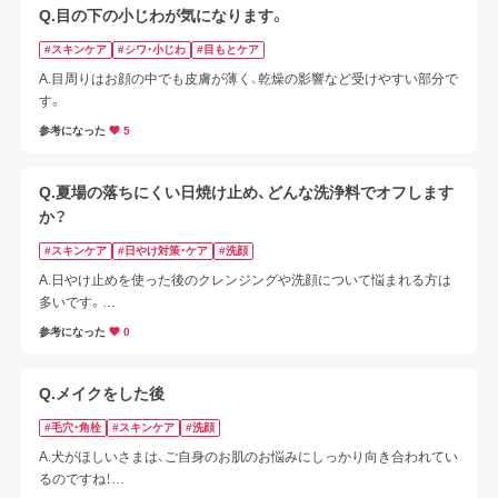
Q.目の下の小じわが気になります。
#スキンケア
#シワ・小じわ
#目もとケア
A.目周りはお顔の中でも皮膚が薄く、乾燥の影響など受けやすい部分で
す。
参考になった
5
Q.夏場の落ちにくい日焼け止め、どんな洗浄料でオフします
か？
#スキンケア
#日やけ対策・ケア
#洗顔
A.日やけ止めを使った後のクレンジングや洗顔について悩まれる方は
多いです。

洗顔料で落とせるタイプの日やけ止めもありますが、製品の表示に従
参考になった
0
ってお手入れいただくのがおすすめです。

落ちにくいと感じる場合は、メイク落としの使用もご検討ください。
Q.メイクをした後
#毛穴・角栓
#スキンケア
#洗顔
A.犬がほしいさまは、ご自身のお肌のお悩みにしっかり向き合われてい
ログアウトしますか？
るのですね！
