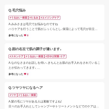
Q.毛穴悩み
#うるおい・保湿
#たるみ
#エイジングケア
A.みみさまは毛穴でお悩みなのですね

ハリケアを行うことで肌がふっくらとし、保湿によって毛穴が目立た
なくなるのでぜひ取り入れてみてください！

参考になった
0
下記の記事をご覧くださいませ
Q.顔の右左で肌の調子が違います。
#スキンケア
#うるおい・保湿
#日やけ対策・ケア
A.なのなさまのお話しを伺い、きちんとお肌のお手入れをされているこ
とが伝わってきます。

左右差の原因とお手入れのポイントをご案内いたします。

参考になった
2
下記をご参照いただけますと幸いです。
Q.ツヤツヤになるヘア
#ツヤ
#うるおい・保湿
A.髪の毛にツヤがある人は素敵ですよね！

日々のお手入れとしてシャンプーやトリートメントなどでのケアはも