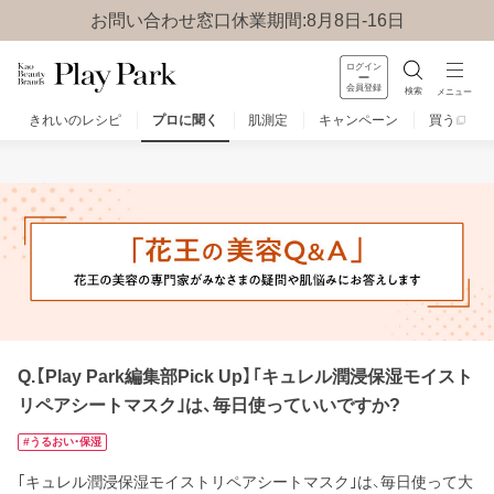
お問い合わせ窓口休業期間:8月8日-16日
ログイン
会員登録
検索
メニュー
きれいのレシピ
プロに聞く
肌測定
キャンペーン
買う
みんなのQ&A
お問い合わせ
楽しみ方
Q.【Play Park編集部Pick Up】｢キュレル潤浸保湿モイスト
リペアシートマスク｣は、毎日使っていいですか?
#うるおい・保湿
｢キュレル潤浸保湿モイストリペアシートマスク｣は、毎日使って大