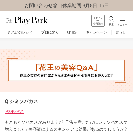
お問い合わせ窓口休業期間:8月8日-16日
ログイン
会員登録
検索
メニュー
きれいのレシピ
プロに聞く
肌測定
キャンペーン
買う
みんなのQ&A
お問い合わせ
楽しみ方
Q.シミソバカス
#スキンケア
もともとソバカスがありますが、子供を産むたびにシミソバカスが
増えました。美容液によるスキンケアは効果があるのでしょうか？