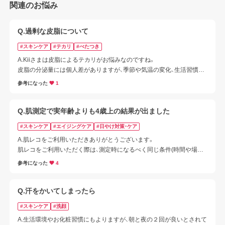
関連のお悩み
Q.過剰な皮脂について
#スキンケア
#テカリ
#べたつき
A.Kiiさまは皮脂によるテカリがお悩みなのですね。

皮脂の分泌量には個人差がありますが、季節や気温の変化、生活習慣
（ストレスや睡眠不足）、肌の乾燥（インナードライ）、食生活の偏り、紫
参考になった
1
外線など、さまざまな要因によって肌の状態が変わることがあります。

こうした環境や習慣の影響で、肌がテカりやすく感じることも。

Q.肌測定で実年齢よりも4歳上の結果が出ました
オイリー肌の方におすすめのスキンケア方法をご案内いたします。
#スキンケア
#エイジングケア
#日やけ対策・ケア
A.肌レコをご利用いただきありがとうございます。

肌レコをご利用いただく際は、測定時になるべく同じ条件(時間や場所)
で行ってみてください。
参考になった
4
Q.汗をかいてしまったら
#スキンケア
#洗顔
A.生活環境やお化粧習慣にもよりますが、朝と夜の２回が良いとされて