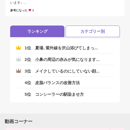
います。

洗顔のしすぎは肌を守るために必要な皮脂や保湿成分まで洗い流して
参考になった
3
しまい、乾燥を引き起こす原因になります。

さらに、バリア機能が低下して、外部刺激に敏感になり、肌荒れ・ニキビ
の原因にもなります。
ランキング
カテゴリー別
1位
夏場、紫外線を沢山浴びてしまっ...
2位
小鼻の周辺の赤みが気になります...
3位
メイクしているのにしていない顔...
4位
皮脂バランスの改善方法
5位
コンシーラーの馴染ませ方
動画コーナー
ログアウトしますか？