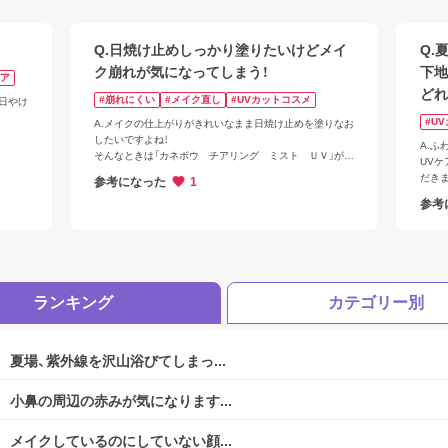
Q.日焼け止めしっかり塗りたいけどメイ
Q.
ク崩れが気になってしまう！
下地
ケア
どれ
#崩れにくい
#メイク直し
#UVカットコスメ
も日やけ
#U
A.メイクの仕上がりがきれいなまま日焼け止めを塗りなお
ログアウトしますか？
したいですよね！

A.ふ
そんなときは「カネボウ　チアリング　ミスト　ＵＶ」がお
UV
すすめです

だきま
参考になった
1
メイクの上からお使いになる場合は、目にしみることがあ
◇ア
参考
りますので 一度手のひらに出してから、少量ずつなじませ
補正
ます。

仕上
ぜひ試してみてください♪
＋＋
はい
ランキング
カテゴリー別
いいえ
夏場、紫外線を沢山浴びてしまっ...
小鼻の周辺の赤みが気になります...
メイクしているのにしていない顔...