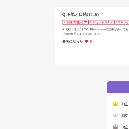
Q.下地と日焼け止め
#日やけ対策・ケア
#UVカットコスメ
#スキン
A.化粧下地にSPF50・PA＋＋＋＋の効果があって
止めの併用をおすすめします。
参考になった
6
1位
2位
3位