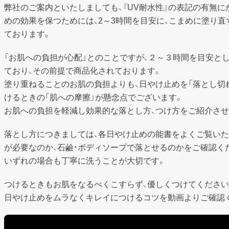
弊社のご案内といたしましても、『UV耐水性』の表記の有無に
めの効果を保つためには、2～3時間を目安に、こまめに塗り
ております。
「お肌への負担が心配」とのことですが、２～３時間を目安と
ており、その前提で商品化されております。

塗り重ねることのお肌の負担よりも、日やけ止めを「落とし切
けるときの「肌への摩擦」が懸念点でございます。

お肌への負担を軽減し効果的な落とし方、つけ方をご紹介させ
落とし方につきましては、各日やけ止めの能書をよくご覧いた
が必要なのか、石鹼・ボディソープで落とせるのかをご確認くだ
いずれの場合も丁寧に洗うことが大切です。
つけるときもお肌をなるべくこすらず、優しくつけてくださいね
日やけ止めをムラなくキレイにつけるコツを動画よりご確認