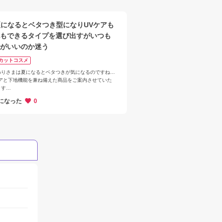
夏になるとベタつき型になりUVケアも
もできるタイプを選び出すがいつも
がいいのか迷う
Vカットコスメ
わりさまは夏になるとベタつきが気になるのですね…

ケアと下地機能を兼ね備えた商品をご案内させていた
す

リィー　クロノビューティ　カラーチューニングＵＶ

になった
0
効果でくすみ・クマ・色ムラをカバー。テカりにくい肌
がりで化粧下地効果があります。ＳＰＦ５０＋ＰＡ＋
＋