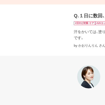
Q.１日に数回
#日やけ対策・ケア
#UVカ
汗をかいては、塗
です。
by かおりんりん さ