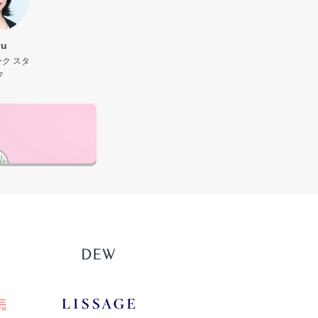
yu
ク スタ
フ