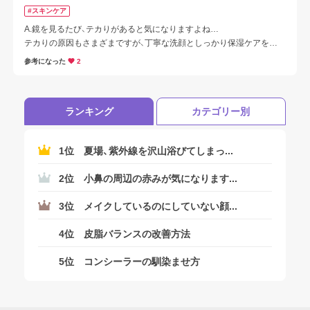
とが大切です！！

#スキンケア
A.鏡を見るたび、テカりがあると気になりますよね…

塗り直しはおよそ2～3時間ごとに、こまめに行いましょう！！
テカりの原因もさまざまですが、丁寧な洗顔としっかり保湿ケアを行
うことが大切です！

参考になった
2
使用量をしっかり守ってお手入れをを行ってくださいね
ランキング
カテゴリー別
1位
夏場、紫外線を沢山浴びてしまっ...
ログアウトしますか？
2位
小鼻の周辺の赤みが気になります...
3位
メイクしているのにしていない顔...
4位
皮脂バランスの改善方法
はい
5位
コンシーラーの馴染ませ方
いいえ