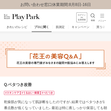
お問い合わせ窓口休業期間:8月8日-16日
ログイン
会員登録
検索
メニュー
きれいのレシピ
プロに聞く
肌測定
キャンペーン
買う
みんなのQ&A
お問い合わせ
楽しみ方
Q.ベタつき改善
#スキンケア
#うるおい・保湿
#べたつき
乾燥肌が気になって肌診断をしたのですが、結果ではベタつきが1
番点数が低くなっていました。最近は特に夜しっかり保湿しても朝