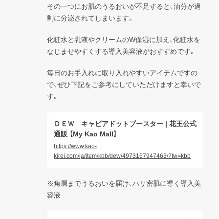
その一つにお肌のうるおいが不足すると、油分が過
剰に分泌されてしまいます。
化粧水と乳液やクリームのW保湿に加え、化粧水を
なじませやすくする導入美容液がおすすめです。
毎日のお手入れに取り入れやすいアイテムですの
で、ぜひ下記をご参考にしていただけますと幸いで
す。
ＤＥＷ キャビアドットブースター | 花王公式
通販 【My Kao Mall】
https://www.kao-
kirei.com/ja/item/kbb/dew/4973167947463/?tw=kbb
※角層までうるおいを届け、ハリ密肌に導く導入美
容液