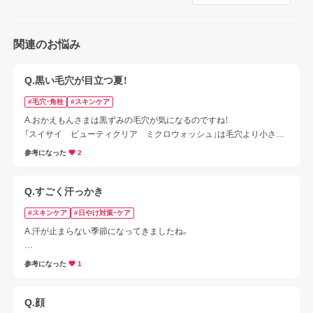
関連のお悩み
Q.黒い毛穴が目立つ夏！
#毛穴・角栓
#スキンケア
A.おかえもんさまは黒ずみの毛穴が気になるのですね！

「スイサイ　ビューティクリア　ミクロウォッシュ」は毛穴より小さい
2種のクレイ※（洗浄成分）で毛穴汚れをすっきり吸着する処方となっ
参考になった
2
ております。

普段はしっかりと泡立て、週1～2回のパック洗顔は毛穴の黒ずみ汚れ
やザラつきが気になる際はぜひご使用ください♪
Q.すごく汗っかき
#スキンケア
#日やけ対策・ケア
A.汗が止まらない季節になってきましたね。

日やけ止めは一度塗っただけでは時間の経過とともに汗や皮脂、衣服
参考になった
1
の摩擦などが原因で落ちてしまうことがあります。

屋外、屋内関わらず日やけ止め効果を充分に発揮させるためには、充分
な量を肌にムラなく塗ることと、こまめに塗り直しをしていただくこ
Q.顔