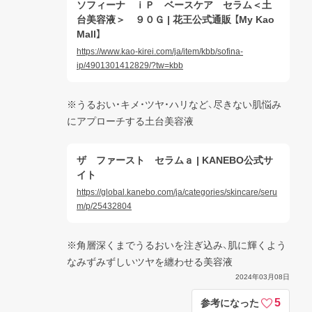
ソフィーナ ｉＰ ベースケア セラム＜土
台美容液＞ ９０Ｇ | 花王公式通販 【My Kao
Mall】
https://www.kao-kirei.com/ja/item/kbb/sofina-
ip/4901301412829/?tw=kbb
※うるおい・キメ・ツヤ・ハリなど、尽きない肌悩み
にアプローチする土台美容液
ザ ファースト セラムａ | KANEBO公式サ
イト
https://global.kanebo.com/ja/categories/skincare/seru
m/p/25432804
※角層深くまでうるおいを注ぎ込み、肌に輝くよう
なみずみずしいツヤを纏わせる美容液
2024年03月08日
5
参考になった