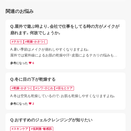
関連のお悩み
Q.屋外で遊ぶ時より、会社で仕事をしてる時の方がメイクが
崩れます。何故でしょうか。
#テカリ
#乾燥・かさつく
A.暑い季節はメイクが崩れしやすくなりますよね。

屋外では紫外線によるお肌の乾燥や汗・皮脂によるテカリの悩みもあ
りますが、通勤の電車やオフィスなど室内のエアコンもお肌の乾燥や
参考になった
6
テカリの要因になります。

日中のメイク直しの際や、リフレッシュしたい時にミストでお肌の水
分補給をしてあげてください！
Q.冬に目の下が乾燥する
#乾燥・かさつく
#シワ・小じわ
#目もとケア
A.冬は空気も乾燥しているので、お肌も乾燥しやすくなりますよね。
参考になった
2
Q.おすすめのジェルクレンジングが知りたい
#スキンケア
#低刺激・敏感肌