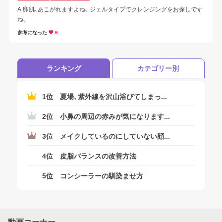
ログアウトしますか？
A.卵肌、あこがれますよね。ジェルタイプでクレンジングをお探しです
ね。
参考になった
6
はい
ランキング
カテゴリー別
いいえ
1位
夏場、紫外線を沢山浴びてしまっ...
2位
小鼻の周辺の赤みが気になります...
3位
メイクしているのにしていない顔...
4位
皮脂バランスの改善方法
5位
コンシーラーの馴染ませ方