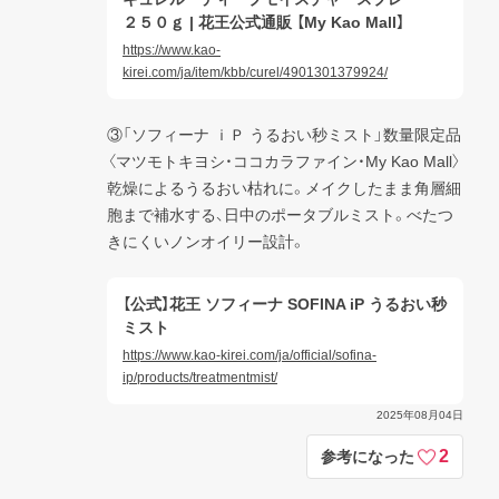
２５０ｇ | 花王公式通販 【My Kao Mall】
https://www.kao-
kirei.com/ja/item/kbb/curel/4901301379924/
③「ソフィーナ ｉＰ うるおい秒ミスト」数量限定品
〈マツモトキヨシ・ココカラファイン・My Kao Mall〉

乾燥によるうるおい枯れに。メイクしたまま角層細
胞まで補水する、日中のポータブルミスト。べたつ
きにくいノンオイリー設計。
【公式】花王 ソフィーナ SOFINA iP うるおい秒
ミスト
https://www.kao-kirei.com/ja/official/sofina-
ip/products/treatmentmist/
2025年08月04日
2
参考になった