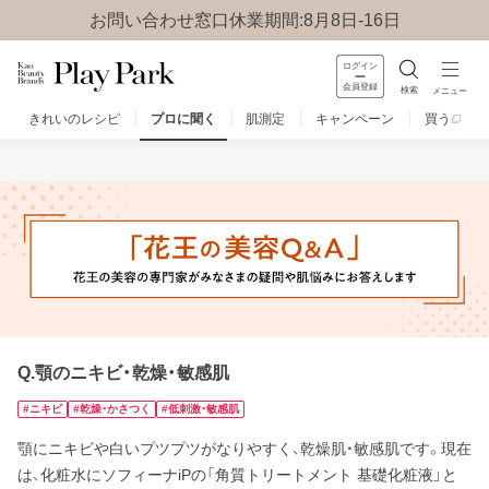
お問い合わせ窓口休業期間:8月8日-16日
ログイン
会員登録
検索
メニュー
きれいのレシピ
プロに聞く
肌測定
キャンペーン
買う
みんなのQ&A
お問い合わせ
楽しみ方
Q.顎のニキビ・乾燥・敏感肌
#ニキビ
#乾燥・かさつく
#低刺激・敏感肌
顎にニキビや白いプツプツがなりやすく、乾燥肌・敏感肌です。現在
は、化粧水にソフィーナiPの「角質トリートメント 基礎化粧液」と