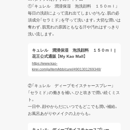
①「キュレル　潤浸保湿　泡洗顔料　１５０ｍｌ」

毎日の洗顔によって流れ出てしまいがちな、肌の必
須成分「セラミド」を守って洗います。大切な潤いは
奪わず、肌荒れの原因ともなる汗や汚れはすっきり
洗い流します。
キュレル 潤浸保湿 泡洗顔料 １５０ｍｌ |
花王公式通販 【My Kao Mall】
https://www.kao-
kirei.com/ja/item/kbb/curel/4901301269348/
②「キュレル　ディープモイスチャースプレー」

「セラミド」の働きを補い、ひと吹きで潤い続くミス
ト。

一日中、顔やからだにいつでもどこでも潤い補給。
お風呂あがりやメイクの上からも。
キュレル ディープモイスチャースプレー