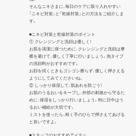
そんなニキさまに、毎日のケアに取り入れやすい
「ニキビ対策」と「乾燥対策」との方法をご紹介しま
す。
■ニキビ対策と乾燥対策のポイント

① クレンジングと洗顔は優しく！

お肌を清潔に保つために、クレンジングと洗顔は摩
擦を避けて、優しく丁寧に行いましょう。泡タイプ
の洗顔料がおすすめです。

お顔を拭くときもゴシゴシ擦らず、優しく押さえる
ようにしてみてくださいね。

② しっかり保湿して、肌あれを防ごう！

お肌のうるおいをキープし、外部の刺激から守るた
めに、保湿をしっかり行いましょう。特に日中はう
るおい補給が大切です。

ミストを使ったら、軽く手のひらで押さえてあげる
と良いですよ。
■スタッフのおすすめアイテム
