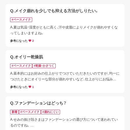
Q.メイク崩れを少しでも抑える方法がしりたい。
#ベースメイク
A.夏は気温・湿度がともに高く、汗や皮脂によりメイクが崩れやすくな
ってしまいますよね。
参考になった
2
Q.オイリー乾燥肌
#ベースメイク
#乾燥・かさつく
A.基本的にはお好みの仕上がりでつけていただきたいのですが、均一に
つけたときにオイリーな部分が崩れやすいなど、仕上がりにお悩みが
ありますでしょうか。
参考になった
1
Q.ファンデーションはどっち？
新着
#ベースメイク
#崩れにくい
A.せみの抜け殻さまはファンデーションの選び方について迷われてい
るのですね。
