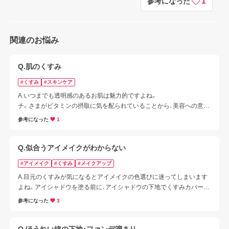
1
参考になった
関連のお悩み
Q.肌のくすみ
#くすみ
#スキンケア
A.いつまでも透明感のあるお肌は魅力的ですよね。

チ。さまがビタミンの摂取に気を配られていることから、美容への意識
が高いことが伝わってまいります。

参考になった
1
手軽にできるくすみ対策をご紹介いたします。

■ くすみ対策【スキンケア】
Q.似合うアイメイクがわからない
#アイメイク
#くすみ
#メイクアップ
A.目元のくすみが気になるとアイメイクの色選びに迷ってしまいます
よね。アイシャドウを塗る前に、アイシャドウの下地でくすみカバーし
てみてください。

参考になった
3
補整効果のある化粧下地や、ファンデーションで薄くカバーしていた
だくのもおすすめです。アイシャドウは、目元が明るくなるオレンジ系
やゴールド系など肌なじみの良いお色を選んでみてください。