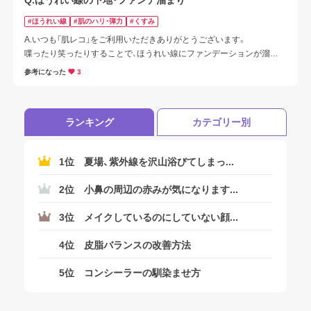
Q.ほうれい線の下地・ファンデ溜まり
#ほうれい線
#肌のハリ・弾力
#くすみ
A.いつも「肌レコ」をご利用いただきありがとうございます。

喋ったり笑ったりすることで、ほうれい線にファンデーションが溜ま
ると残念な気持ちになりますよね…

参考になった
3
ほうれい線が目立つ代表的な要因は下記となります。

1．下地やファンデーションなどの厚塗り

ランキング
カテゴリー別
2．肌が乾燥し、ほうれい線が目立つ

3．頬のハリ・弾力の低下

4．表情を表す表情筋が低下するころでたるみ

1位
夏場、紫外線を沢山浴びてしまっ...
その他にもほうれい線が目立つ要因はございます。
ログアウトしますか？
2位
小鼻の周辺の赤みが気になります...
3位
メイクしているのにしていない顔...
はい
4位
皮脂バランスの改善方法
5位
コンシーラーの馴染ませ方
いいえ