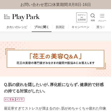
お問い合わせ窓口休業期間:8月8日-16日
ログイン
会員登録
検索
メニュー
きれいのレシピ
プロに聞く
肌測定
キャンペーン
買う
みんなのQ&A
お問い合わせ
楽しみ方
Q.肌の疲れを隠したいが、厚化粧にならず、健康的で好感
の持てる対策がしたい。
#くすみ
#ツヤ
最近寒すぎてストレスが溜まるのか、肌がめちゃくちゃ疲れた印象