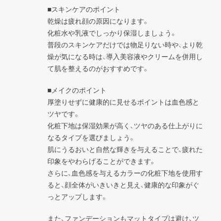
■スキンケアのポイント

乾燥は疲れ顔の原因になります。

化粧水や乳液でしっかり保湿しましょう。

普段のスキンケアだけでは物足りない時や、より乾
燥が気になる時は、導入美容液やクリームを併用し
て肌を整えるのがおすすめです。
■メイクのポイント

厚塗りせずに健康的に見せるポイントは血色感と
ツヤです。

化粧下地は保湿効果が高く、ツヤのある仕上がりに
なるタイプを選びましょう。

肌にうるおいと自然な輝きを与えることで、疲れた
印象をやわらげることができます。

さらに、血色感を与えるカラーの化粧下地を使用す
ると、顔全体がいきいきと見え、健康的な印象がぐ
っとアップします。
また、ファンデーションもマットタイプは避け、ツ