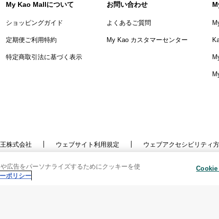
My Kao Mallについて
お問い合わせ
M
ショッピングガイド
よくあるご質問
M
定期便ご利用特約
My Kao カスタマーセンター
K
特定商取引法に基づく表示
My
M
王株式会社
ウェブサイト利用規定
ウェブアクセシビリティ
針
利用者情報の外部送信
ソーシャルメディアポリシー
ツや広告をパーソナライズするためにクッキーを使
悩みを投稿
Copyright © Kao Corporation. All rights reserved.
Cooki
ーポリシー