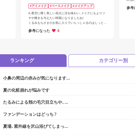
#アイメイク
#ベースメイク
#メイクアップ
参考
A.夜空に輝く美しい花火に涼を味わい、メイクにもよりツ
ヤや輝きを与えたい時期になりましたね！

くるみもちさまがお気に入りでいらっしゃるのはしっとり
した粉質のアイシャドウなのですね。

参考になった
4
アイシャドウとアイライナーの相性もあるとは思います
が、

アイライナーが乗りづらい場合はアイシャドウを塗ったあ
とに油分を抑えるために

くるみもちさまのお手元にあるアイシャドウチップやアイ
シャドウブラシに

ランキング
カテゴリー別
フェースパウダーやアイシャドウを含み、手の甲で調節し
アイライナーを引く部分に薄くつけてみてはいかがでしょ
うか。
小鼻の周辺の赤みが気になります...
夏の化粧崩れが悩みです
ログアウトしますか？
たるみによる頬の毛穴目立ちや、...
ファンデーションはどっち？
夏場、紫外線を沢山浴びてしまっ...
はい