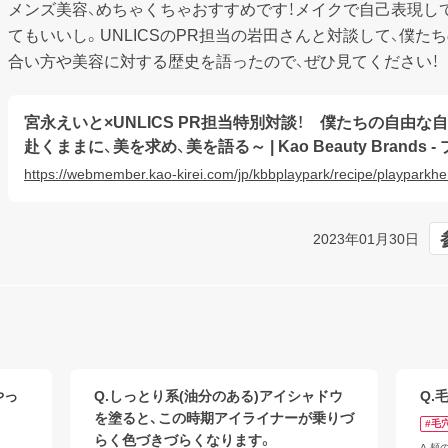
メンズ美容、めちゃくちゃおすすめです！メイクで自己表現し
てもいいし。UNLICSのPR担当の岩田さんと対談して、僕た
合い方や美容に対する歴史を語ったので、ぜひ見てください！
宮永えいと×UNLICS PR担当特別対談！ 僕たちの自由
赴くままに、美を求め、美を語る～ | Kao Beauty Brands 
https://webmember.kao-kirei.com/jp/kbbplaypark/recipe/playparkh
2023年01月30日
やっ
Q.しっとり系(油分のある)アイシャドウ
Q.
を塗ると、この時期アイライナーが乗りづ
#毛
らく色づきづらくなります。
A.