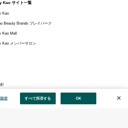
y Kao サイト一覧
y Kao
ao Beauty Brands プレイパーク
 Kao Mall
y Kao メンバーサロン
方針
花王の安全基準
e 設定
すべて拒否する
OK