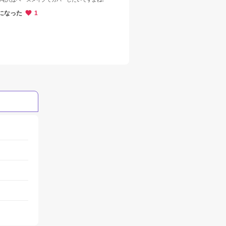
になった
1