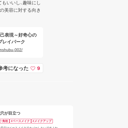
てもいいし、趣味にし
ちの美容に対する向き
な自己表現～好奇心の
- プレイパーク
enshubu-002/
参考になった
9
毛穴が目立つ
穴・角栓
#ベースメイク
#メイクアップ
頬の毛穴はベースメイクでカバーしたいですよね。