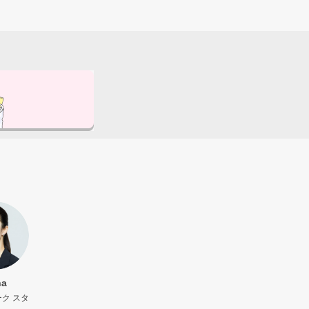
na
ク スタ