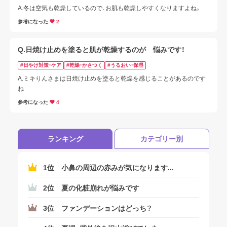
A.冬は空気も乾燥しているので、お肌も乾燥しやすくなりますよね。
参考になった
2
Q.日焼け止めを塗ると肌が乾燥するのが 悩みです！
#日やけ対策・ケア
#乾燥・かさつく
#うるおい・保湿
A.ミキりんさまは日焼け止めを塗ると乾燥を感じることがあるのです
ね
参考になった
4
ランキング
カテゴリー別
1位
小鼻の周辺の赤みが気になります...
2位
夏の化粧崩れが悩みです
3位
ファンデーションはどっち？