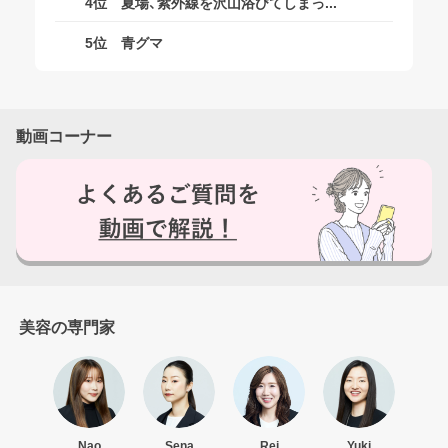
4位
夏場、紫外線を沢山浴びてしまっ...
5位
青グマ
ログアウトしますか？
動画コーナー
はい
いいえ
美容の専門家
Nao
Sena
Rei
Yuki