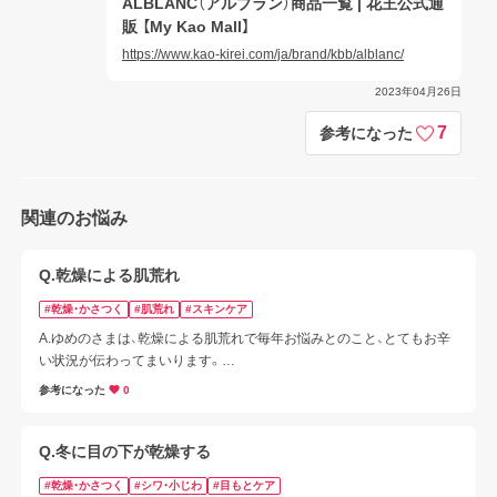
ALBLANC（アルブラン）商品一覧 | 花王公式通
販 【My Kao Mall】
https://www.kao-kirei.com/ja/brand/kbb/alblanc/
2023年04月26日
7
参考になった
関連のお悩み
Q.乾燥による肌荒れ
#乾燥・かさつく
#肌荒れ
#スキンケア
A.ゆめのさまは、乾燥による肌荒れで毎年お悩みとのこと、とてもお辛
い状況が伝わってまいります。

冬は気温・湿度ともに低下し、お肌の水分蒸散量が増える季節です。

参考になった
0
さらに、暖房による乾燥が拍車をかけ、肌のバリア機能が低下しやすく
なります。

こうした環境では、しっかりと潤いを与え、その潤いを逃さないケアが
Q.冬に目の下が乾燥する
重要です。
#乾燥・かさつく
#シワ・小じわ
#目もとケア