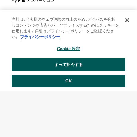
My Kao メンバーサロン
当社は、お客様のウェブ体験の向上のため、アクセスを分析
しコンテンツや広告をパーソナライズするためにクッキーを
花王株式会社
使用します。詳細はプライバシーポリシーをご確認くださ
ウェブサイト利用規定
い。
プライバシーポリシー
ウェブアクセシビリティ方針
Cookie 設定
個人情報保護方針
利用者情報の外部送信
ソーシャルメディアポリシー
すべて拒否する
花王の安全基準
悩みを投稿
OK
Copyright © Kao Corporation. All rights reserved.