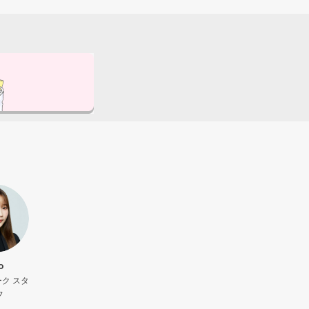
o
ク スタ
フ