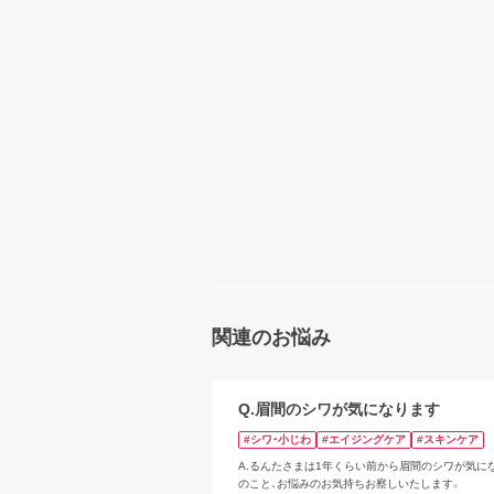
関連のお悩み
Q.眉間のシワが気になります
#シワ・小じわ
#エイジングケア
#スキンケア
A.るんたさまは1年くらい前から眉間のシワが気に
のこと、お悩みのお気持ちお察しいたします。