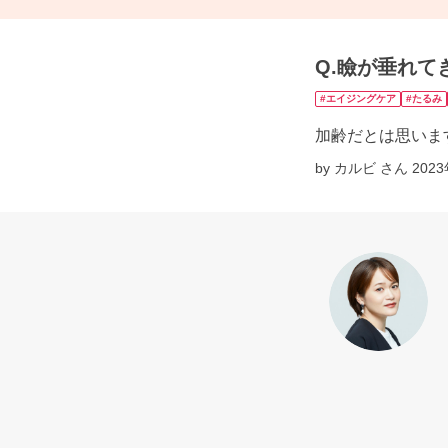
Q.瞼が垂れて
#エイジングケア
#たるみ
加齢だとは思いま
by カルビ さん
202