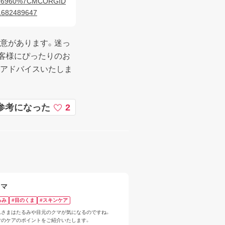
536960%7CMCORGID
682489647
意があります。迷っ
客様にぴったりのお
にアドバイスいたしま
参考になった
2
クマ
るみ
#目のくま
#スキンケア
んさまはたるみや目元のクマが気になるのですね。

マのケアのポイントをご紹介いたします。