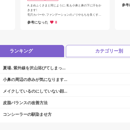
参考
A.まめふくさまと同じように、私も小鼻と鼻の下に汗をか
きます！

毛穴カバーや、ファンデーションのノリやもちを良くする
ログアウトしますか？
には下地が大切です。

参考になった
8
毛穴カバーや崩れにくい下地をご紹介させていただきま
す。

また、トワニーから毛穴が気になる肌でも凹凸をフラット
に仕上げる下地がございますので是非ご参考ください。

ほうれい線の近くはしっかりとファンデーションやフェー
スパウダーを付けてしまうと溝に入りやすく目立ってしま
ランキング
カテゴリー別
うため、軽く付けてみてください。
はい
夏場、紫外線を沢山浴びてしまっ...
小鼻の周辺の赤みが気になります...
いいえ
メイクしているのにしていない顔...
皮脂バランスの改善方法
コンシーラーの馴染ませ方