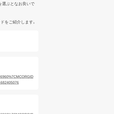
を選ぶとなお良いで
ランドをご紹介します。
536960%7CMCORGID
682405076