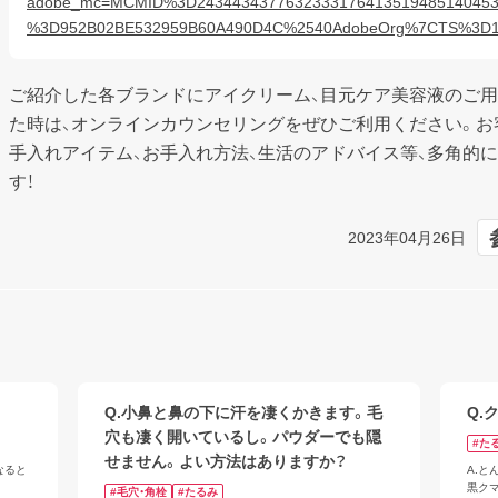
adobe_mc=MCMID%3D24344343776323331764135194851404
%3D952B02BE532959B60A490D4C%2540AdobeOrg%7CTS%3D1
ご紹介した各ブランドにアイクリーム、目元ケア美容液のご用
た時は、オンラインカウンセリングをぜひご利用ください。お
手入れアイテム、お手入れ方法、生活のアドバイス等、多角的
す！
2023年04月26日
Q.小鼻と鼻の下に汗を凄くかきます。毛
Q.
穴も凄く開いているし。パウダーでも隠
#た
せません。よい方法はありますか？
なると
A.と
黒ク
#毛穴・角栓
#たるみ