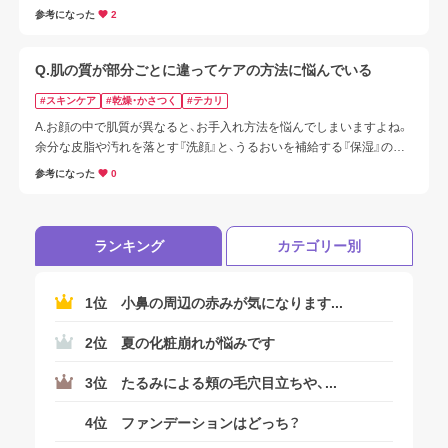
ことをおすすめいたします。

参考になった
2
スキンケアでは乾燥する場所には、美容液やクリームでのケアが大切
です。

Q.肌の質が部分ごとに違ってケアの方法に悩んでいる
また日中、メイクの上からも潤い補給のできるスプレータイプの化粧
#スキンケア
#乾燥・かさつく
#テカリ
水もおすすめです。

A.お顔の中で肌質が異なると、お手入れ方法を悩んでしまいますよね。

余分な皮脂や汚れを落とす『洗顔』と、うるおいを補給する『保湿』のお
メイクはベタつく鼻や額のTゾーンと、乾燥しやすい口や鼻の周りのU
手入れをしっかり継続することが大切です。

ゾーンで分けた下地やBBなどがおすすめです。
参考になった
0
まとめてケアできる方法のポイントをお伝えいたします。
ランキング
カテゴリー別
1位
小鼻の周辺の赤みが気になります...
2位
夏の化粧崩れが悩みです
3位
たるみによる頬の毛穴目立ちや、...
4位
ファンデーションはどっち？