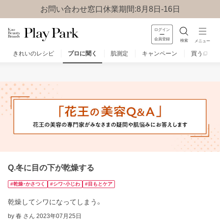
お問い合わせ窓口休業期間:8月8日-16日
ログイン
会員登録
検索
メニュー
きれいのレシピ
プロに聞く
肌測定
キャンペーン
買う
みんなのQ&A
お問い合わせ
楽しみ方
Q.冬に目の下が乾燥する
#乾燥・かさつく
#シワ・小じわ
#目もとケア
乾燥してシワになってしまう。
by 春 さん
2023年07月25日