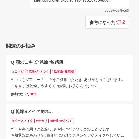
kirei.com/ja/item/kbb/suisai/4973167300800/
2023年08月03日
2
参考になった
関連のお悩み
Q.顎のニキビ・乾燥・敏感肌
#ニキビ
#乾燥・かさつく
#低刺激・敏感肌
A.いつもソフィーナ ｉＰをご愛用いただき、ありがとうございます。

ニキさまは乾燥しやすくて、敏感なお肌なんですね。

そんなニキさまに、毎日のケアに取り入れやすい「ニキビ対策」と「乾燥
参考になった
2
対策」との方法をご紹介します。
Q.乾燥&メイク崩れ。。。
#ベースメイク
#テカリ
#乾燥・かさつく
A.口や鼻の周りは乾燥し、鼻や額はベタつくとのことですが

お肌状況にあわせて、部分的にわけてスキンケアやメイクをしていく