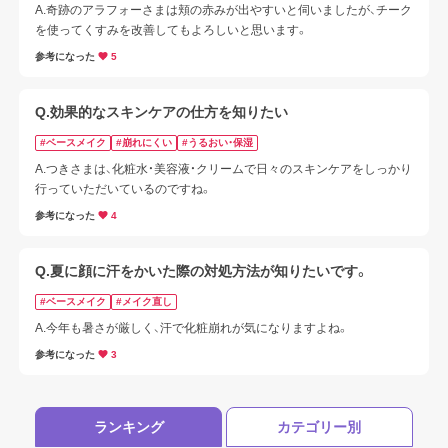
A.奇跡のアラフォーさまは頬の赤みが出やすいと伺いましたが、チーク
を使ってくすみを改善してもよろしいと思います。
参考になった
5
Q.効果的なスキンケアの仕方を知りたい
#ベースメイク
#崩れにくい
#うるおい・保湿
A.つきさまは、化粧水・美容液・クリームで日々のスキンケアをしっかり
行っていただいているのですね。
参考になった
4
Q.夏に顔に汗をかいた際の対処方法が知りたいです。
#ベースメイク
#メイク直し
A.今年も暑さが厳しく、汗で化粧崩れが気になりますよね。
参考になった
3
ログアウトしますか？
ランキング
カテゴリー別