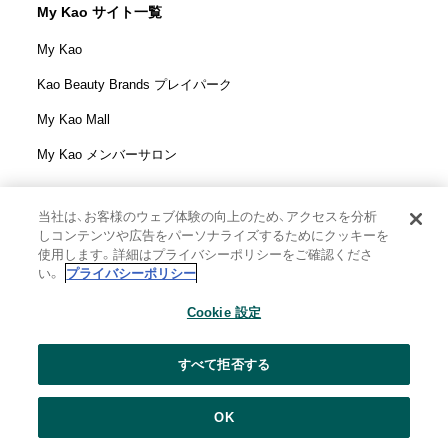
My Kao サイト一覧
My Kao
Kao Beauty Brands プレイパーク
My Kao Mall
My Kao メンバーサロン
当社は、お客様のウェブ体験の向上のため、アクセスを分析
しコンテンツや広告をパーソナライズするためにクッキーを
花王株式会社
使用します。詳細はプライバシーポリシーをご確認くださ
ウェブサイト利用規定
い。
プライバシーポリシー
ウェブアクセシビリティ方針
Cookie 設定
個人情報保護方針
利用者情報の外部送信
ソーシャルメディアポリシー
すべて拒否する
花王の安全基準
悩みを投稿
OK
Copyright © Kao Corporation. All rights reserved.