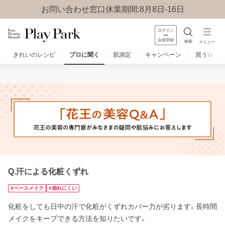
お問い合わせ窓口休業期間:8月8日-16日
ログイン
会員登録
検索
メニュー
きれいのレシピ
プロに聞く
肌測定
キャンペーン
買う
みんなのQ&A
お問い合わせ
楽しみ方
Q.汗による化粧くずれ
#ベースメイク
#崩れにくい
化粧をしても日中の汗で化粧がくずれカバー力が劣ります。長時間
メイクをキープできる方法を知りたいです。